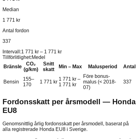
Median
1 771 kr
Antal fordon
337
Intervall:
1 771 kr
–
1 771 kr
Tillförlitlighet:
Medel
CO₂
Snitt
Bränsle
Min – Max
Malusperiod
Antal
(g/km)
skatt
Före bonus-
155–
1 771 kr
–
Bensin
1 771 kr
malus (< 2018-
337
170
1 771 kr
07)
Fordonsskatt per årsmodell —
Honda
EU8
Genomsnittlig årlig fordonsskatt per årsmodell, baserat på
alla registrerade
Honda
EU8
i Sverige.