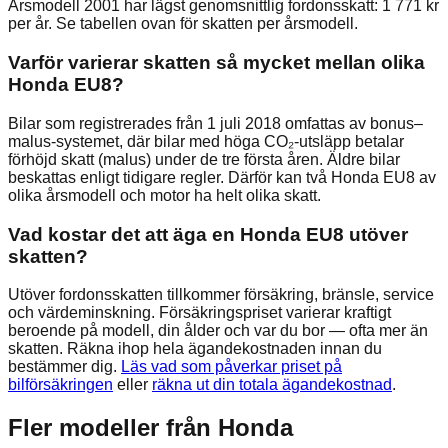
Årsmodell 2001 har lägst genomsnittlig fordonsskatt: 1 771 kr
per år. Se tabellen ovan för skatten per årsmodell.
Varför varierar skatten så mycket mellan olika
Honda EU8?
Bilar som registrerades från 1 juli 2018 omfattas av bonus–
malus-systemet, där bilar med höga CO₂-utsläpp betalar
förhöjd skatt (malus) under de tre första åren. Äldre bilar
beskattas enligt tidigare regler. Därför kan två Honda EU8 av
olika årsmodell och motor ha helt olika skatt.
Vad kostar det att äga en Honda EU8 utöver
skatten?
Utöver fordonsskatten tillkommer försäkring, bränsle, service
och värdeminskning. Försäkringspriset varierar kraftigt
beroende på modell, din ålder och var du bor — ofta mer än
skatten. Räkna ihop hela ägandekostnaden innan du
bestämmer dig.
Läs vad som påverkar priset på
bilförsäkringen
eller
räkna ut din totala ägandekostnad
.
Fler modeller från
Honda