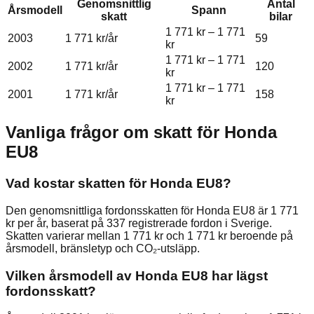
Genomsnittlig
Antal
Årsmodell
Spann
skatt
bilar
1 771 kr
–
1 771
2003
1 771 kr
/år
59
kr
1 771 kr
–
1 771
2002
1 771 kr
/år
120
kr
1 771 kr
–
1 771
2001
1 771 kr
/år
158
kr
Vanliga frågor om skatt för
Honda
EU8
Vad kostar skatten för Honda EU8?
Den genomsnittliga fordonsskatten för Honda EU8 är 1 771
kr per år, baserat på 337 registrerade fordon i Sverige.
Skatten varierar mellan 1 771 kr och 1 771 kr beroende på
årsmodell, bränsletyp och CO₂-utsläpp.
Vilken årsmodell av Honda EU8 har lägst
fordonsskatt?